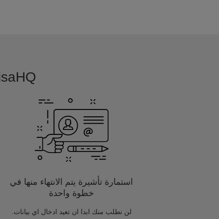
VisaHQ بسيطة, بديهية و مفصلة خصيصا
استمارة تأشيرة يتم الانتهاء منها في
خطوة واحدة
لن نطلب منك ابدا ان تعيد ادخال اي بيانات.