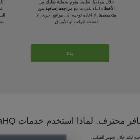
خلال موقعنا. نظامنا
يقوم بحماية طلبك من
الل
الأخطاء
اثناء تقديمه مع
مراجعه إضافية من
عل
متخصصينا
. لا اعاده توجيه الى مواقع أخرى، لا
الس
اضاعه للوقت او الأوراق
بط
بدء
فر محترف. لماذا استخدم خدمات VisaHQ ؟
يه لكم خلال تجهيز الطلب،