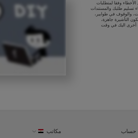
الأخطاء وفقا لمتطلبات
اء تسليم طلبك والمستندات
ت، والوقوف في طوابير،
كون التأشيرة جاهزة،
 أخرى اليك في وقت
حساب
مكاتب