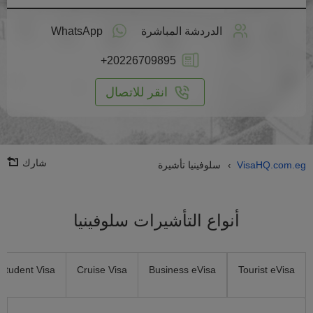
طبق
على
الدردشة المباشرة
WhatsApp
انترنت
+20226709895
انقر للاتصال
شارك
VisaHQ.com.eg
سلوفينيا تأشيرة
›
أنواع التأشيرات سلوفينيا
Student Visa
Cruise Visa
Business eVisa
Tourist eVisa