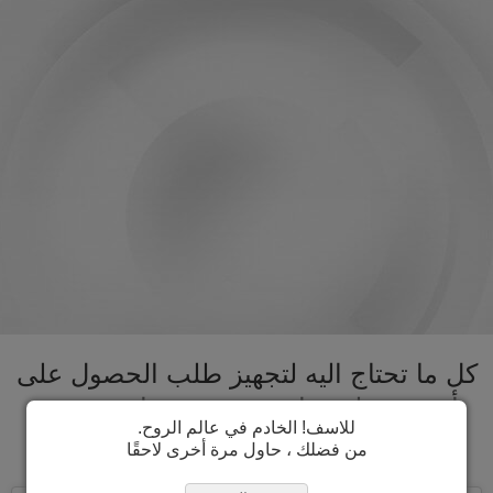
كل ما تحتاج اليه لتجهيز طلب الحصول على
تأشيرة سلوفينيا تحت سقف واحد. تسريع
للاسف! الخادم في عالم الروح.
عملية الحصول على تأشيرة سلوفينيا
من فضلك ، حاول مرة أخرى لاحقًا