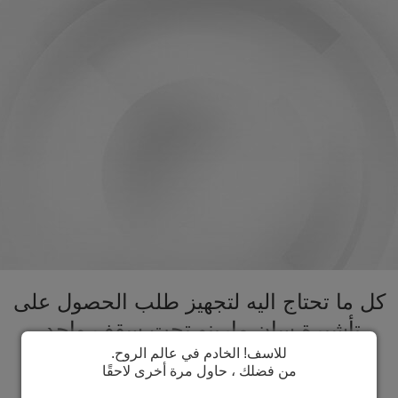
كل ما تحتاج اليه لتجهيز طلب الحصول على
تأشيرة سان مارينو تحت سقف واحد.
تسريع عملية الحصول على تأشيرة سان
للاسف! الخادم في عالم الروح.
من فضلك ، حاول مرة أخرى لاحقًا
مارينو