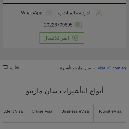
طبق
على
الدردشة المباشرة
WhatsApp
انترنت
+20226709895
انقر للاتصال
شارك
VisaHQ.com.eg
سان مارينو تأشيرة
›
أنواع التأشيرات سان مارينو
Student Visa
Cruise Visa
Business eVisa
Tourist eVisa