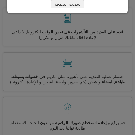
تحديث الصفحة
قدم على العديد من التأشيرات في نفس الوقت
الكترونيا, لا داعى
لإعادة اخال بياناتك مرارا و تكرارا
اختصار عملية التقديم على تأشيرة سان مارينو في
خطوات بسيطة:
طباعة, امضاء و شحن
(يتم صدور بوليصة الشحن و الإعادة الكترونيا)
قم برفع و
إعادة استخدام صورك الرقمية
من دون الحاجة لاستخدام
طابعة نهائيا بعد اليوم