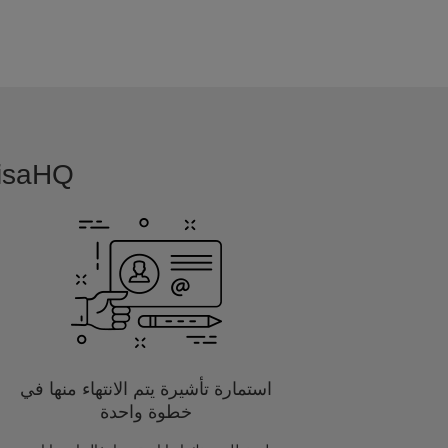
VisaHQ بسيطة, بديهية و مفصلة خصيصا
استمارة تأشيرة يتم الانتهاء منها في
خطوة واحدة