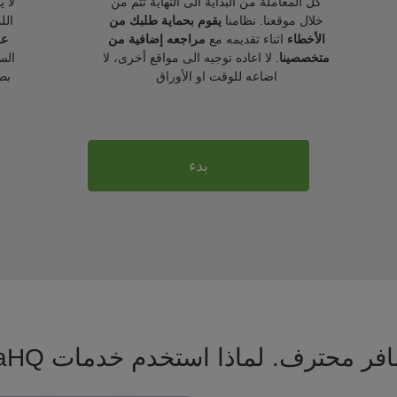
كل المعاملة من البداية الى النهاية تتم من
لا 
خلال موقعنا. نظامنا
يقوم بحماية طلبك من
الل
الأخطاء
اثناء تقديمه مع
مراجعه إضافية من
عل
متخصصينا
. لا اعاده توجيه الى مواقع أخرى، لا
الس
اضاعه للوقت او الأوراق
بط
بدء
فر محترف. لماذا استخدم خدمات VisaHQ ؟