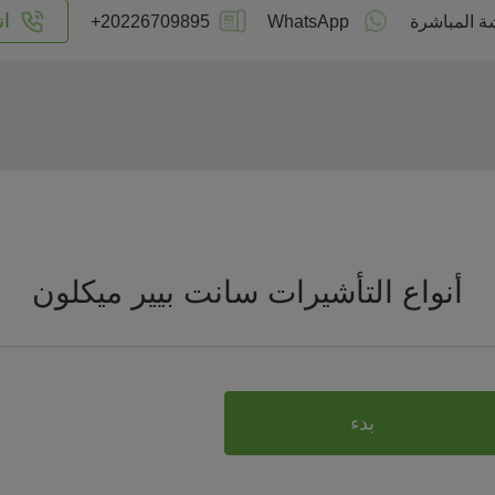
ان
ة المباشرة
WhatsApp
+20226709895
أنواع التأشيرات سانت بيير ميكلون
بدء