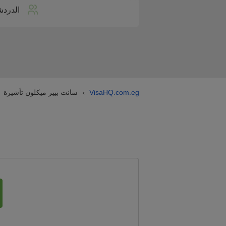
الدردش
VisaHQ.com.eg
سانت بيير ميكلون تأشيرة
›