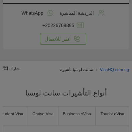
طبق
على
الدردشة المباشرة
WhatsApp
انترنت
+20226709895
انقر للاتصال
شارك
VisaHQ.com.eg
سانت لوسيا تأشيرة
›
أنواع التأشيرات سانت لوسيا
Student Visa
Cruise Visa
Business eVisa
Tourist eVisa