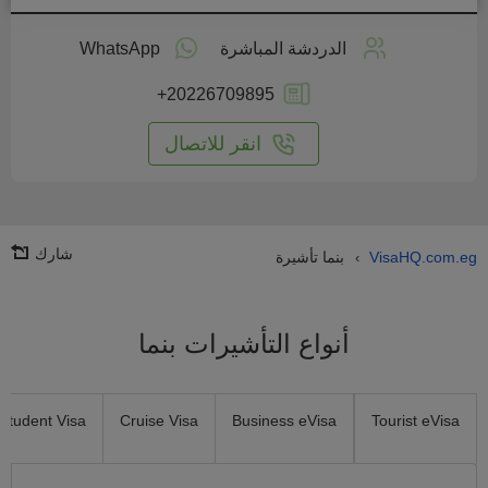
طبق
على
الدردشة المباشرة
WhatsApp
انترنت
+20226709895
انقر للاتصال
شارك
VisaHQ.com.eg
بنما تأشيرة
›
أنواع التأشيرات بنما
Student Visa
Cruise Visa
Business eVisa
Tourist eVisa