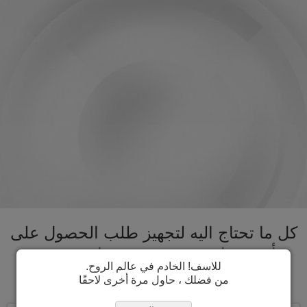
كل ما تحتاج اليه لتجهيز طلب الحصول على
تأشيرة ناورو تحت سقف واحد. تسريع
للاسف! الخادم في عالم الروح.
عملية الحصول على تأشيرة ناورو
من فضلك ، حاول مرة أخرى لاحقًا