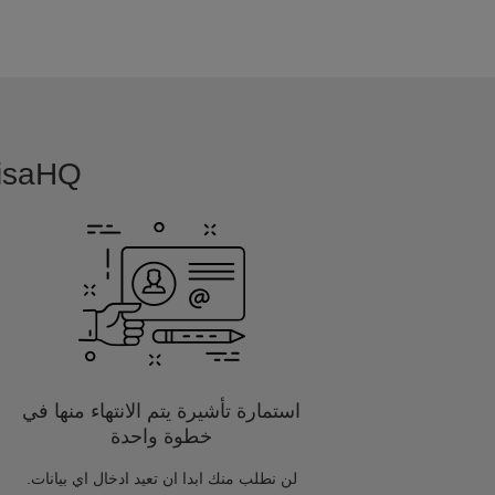
VisaHQ بسيطة, بديهية و مفصلة خصيصا
استمارة تأشيرة يتم الانتهاء منها في
خطوة واحدة
لن نطلب منك ابدا ان تعيد ادخال اي بيانات.