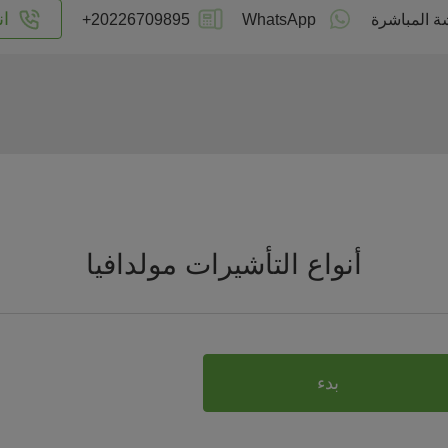
ان
ة المباشرة
WhatsApp
+20226709895
أنواع التأشيرات مولدافيا
بدء