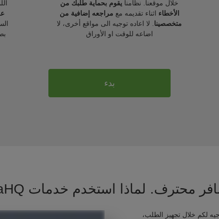
خلال موقعنا. نظامنا
يقوم بحماية طلبك من
الل
الأخطاء
اثناء تقديمه مع
مراجعه إضافية من
عل
متخصصينا
. لا اعاده توجيه الى مواقع أخرى، لا
الس
اضاعه للوقت او الأوراق
بط
بدء
فر محترف. لماذا استخدم خدمات VisaHQ ؟
يه لكم خلال تجهيز الطلب،