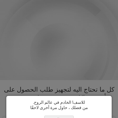
كل ما تحتاج اليه لتجهيز طلب الحصول على
تأشيرة ماكاو تحت سقف واحد. تسريع
للاسف! الخادم في عالم الروح.
عملية الحصول على تأشيرة ماكاو
من فضلك ، حاول مرة أخرى لاحقًا