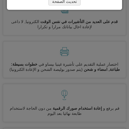
تحديث الصفحة
قدم على العديد من التأشيرات في نفس الوقت
الكترونيا, لا داعى
لإعادة اخال بياناتك مرارا و تكرارا
اختصار عملية التقديم على تأشيرة غينيا بيساو في
خطوات بسيطة:
طباعة, امضاء و شحن
(يتم صدور بوليصة الشحن و الإعادة الكترونيا)
قم برفع و
إعادة استخدام صورك الرقمية
من دون الحاجة لاستخدام
طابعة نهائيا بعد اليوم