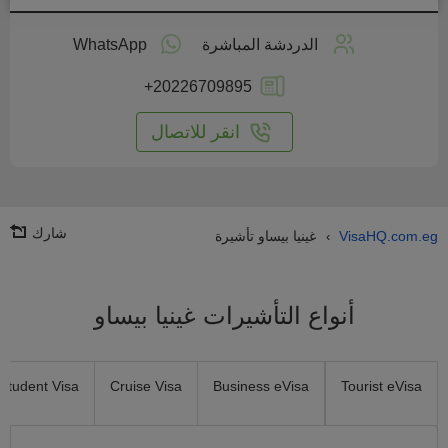
طبق
على
الدردشة المباشرة
WhatsApp
انترنت
+20226709895
انقر للاتصال
شارك
VisaHQ.com.eg
غينيا بيساو تأشيرة
›
أنواع التأشيرات غينيا بيساو
Student Visa
Cruise Visa
Business eVisa
Tourist eVisa