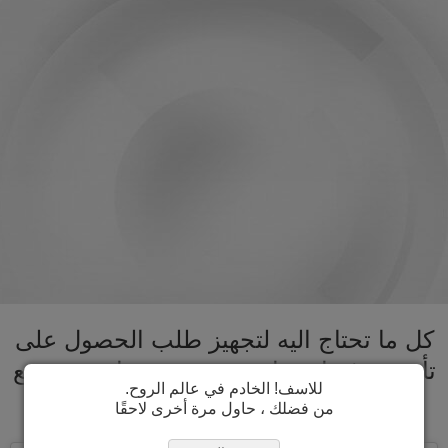
كل ما تحتاج اليه لتجهيز طلب الحصول على
تأشيرة غينيا بيساو تحت سقف واحد. تسريع
للاسف! الخادم في عالم الروح.
عملية الحصول على تأشيرة غينيا بيساو
من فضلك ، حاول مرة أخرى لاحقًا