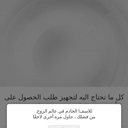
كل ما تحتاج اليه لتجهيز طلب الحصول على
تأشيرة غرينادا تحت سقف واحد. تسريع
للاسف! الخادم في عالم الروح.
عملية الحصول على تأشيرة غرينادا
من فضلك ، حاول مرة أخرى لاحقًا