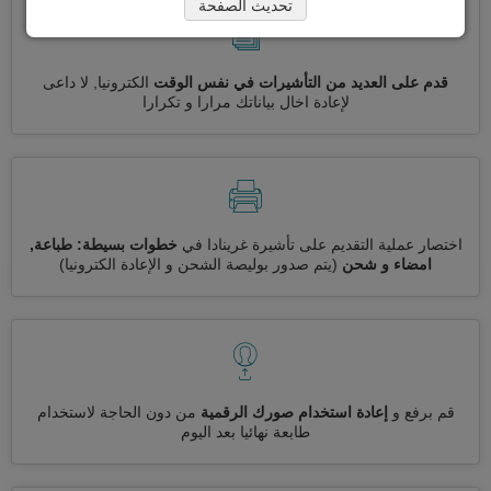
تحديث الصفحة
قدم على العديد من التأشيرات في نفس الوقت
الكترونيا, لا داعى
لإعادة اخال بياناتك مرارا و تكرارا
اختصار عملية التقديم على تأشيرة غرينادا في
خطوات بسيطة: طباعة,
امضاء و شحن
(يتم صدور بوليصة الشحن و الإعادة الكترونيا)
قم برفع و
إعادة استخدام صورك الرقمية
من دون الحاجة لاستخدام
طابعة نهائيا بعد اليوم