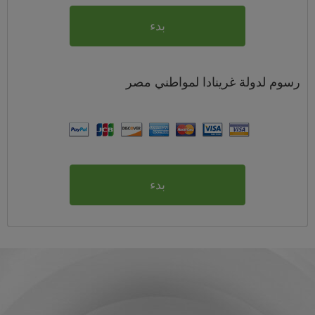
بدء
رسوم
لدولة غرينادا لمواطني
مصر
بدء