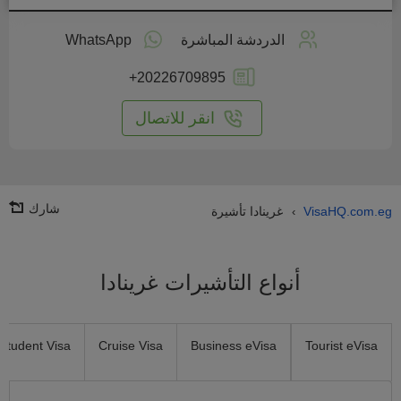
طبق
على
الدردشة المباشرة
WhatsApp
انترنت
+20226709895
انقر للاتصال
شارك
VisaHQ.com.eg
غرينادا تأشيرة
›
أنواع التأشيرات غرينادا
Student Visa
Cruise Visa
Business eVisa
Tourist eVisa