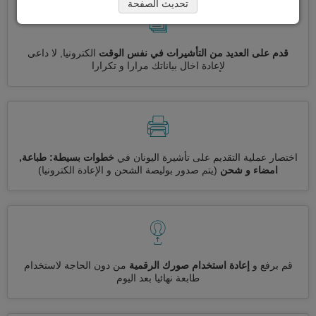
تحديث الصفحة
قدم على العديد من التأشيرات في نفس الوقت
الكترونيا, لا داعى
لإعادة اخال بياناتك مرارا و تكرارا
اختصار عملية التقديم على تأشيرة اليونان في
خطوات بسيطة: طباعة,
امضاء و شحن
(يتم صدور بوليصة الشحن و الإعادة الكترونيا)
قم برفع و
إعادة استخدام صورك الرقمية
من دون الحاجة لاستخدام
طابعة نهائيا بعد اليوم