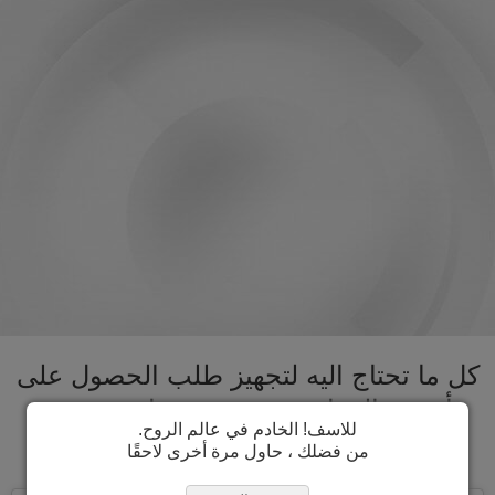
كل ما تحتاج اليه لتجهيز طلب الحصول على
تأشيرة اليونان تحت سقف واحد. تسريع
للاسف! الخادم في عالم الروح.
عملية الحصول على تأشيرة اليونان
من فضلك ، حاول مرة أخرى لاحقًا