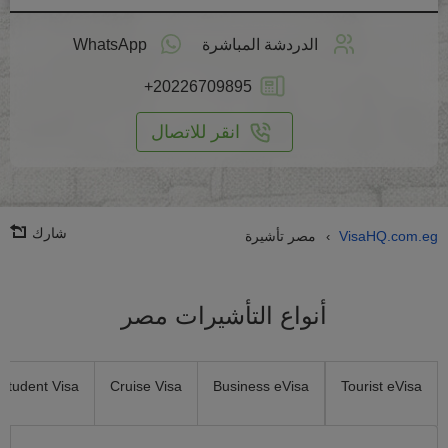
طبق
على
الدردشة المباشرة
WhatsApp
انترنت
+20226709895
انقر للاتصال
شارك
VisaHQ.com.eg
مصر تأشيرة
›
أنواع التأشيرات مصر
Student Visa
Cruise Visa
Business eVisa
Tourist eVisa