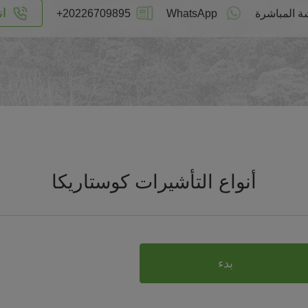
ان
ة المباشرة
WhatsApp
+20226709895
أنواع التأشيرات كوستاريكا
بدء