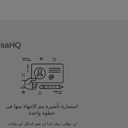
VisaHQ بسيطة, بديهية و مفصلة خصيصا
استمارة تأشيرة يتم الانتهاء منها في
خطوة واحدة
لن نطلب منك ابدا ان تعيد ادخال اي بيانات.