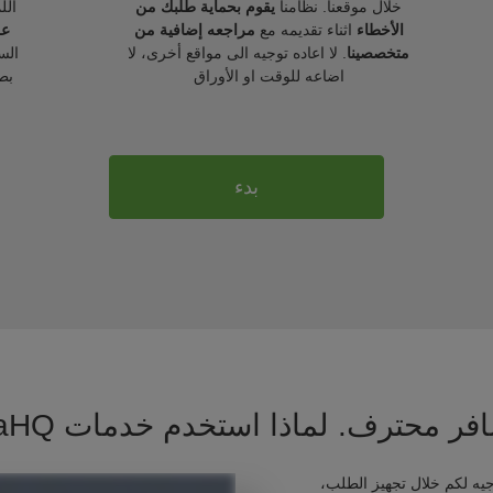
خلال موقعنا. نظامنا
يقوم بحماية طلبك من
الل
الأخطاء
اثناء تقديمه مع
مراجعه إضافية من
عل
متخصصينا
. لا اعاده توجيه الى مواقع أخرى، لا
الس
اضاعه للوقت او الأوراق
بط
بدء
فر محترف. لماذا استخدم خدمات VisaHQ ؟
يه لكم خلال تجهيز الطلب،