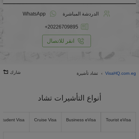
طبق
على
الدردشة المباشرة
WhatsApp
انترنت
+20226709895
انقر للاتصال
شارك
VisaHQ.com.eg
تشاد تأشيرة
›
أنواع التأشيرات تشاد
Student Visa
Cruise Visa
Business eVisa
Tourist eVisa