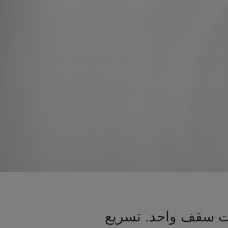
حت سقف واحد. تسريع