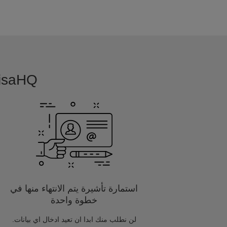
VisaHQ بسيطة, بديهية و مفصلة خصيصا
استمارة تأشيرة يتم الانتهاء منها في
خطوة واحدة
لن نطلب منك ابدا ان تعيد ادخال اي بيانات.