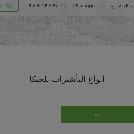
ان
ة المباشرة
WhatsApp
+20226709895
أنواع التأشيرات بلجيكا
بدء