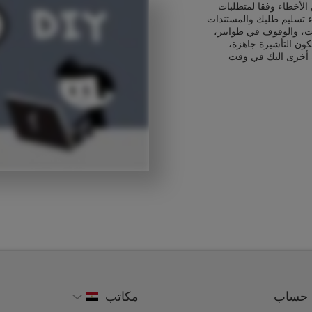
الأخطاء وفقا لمتطلبات
اء تسليم طلبك والمستندات
ت، والوقوف في طوابير،
كون التأشيرة جاهزة،
 أخرى اليك في وقت
حساب
مكاتب