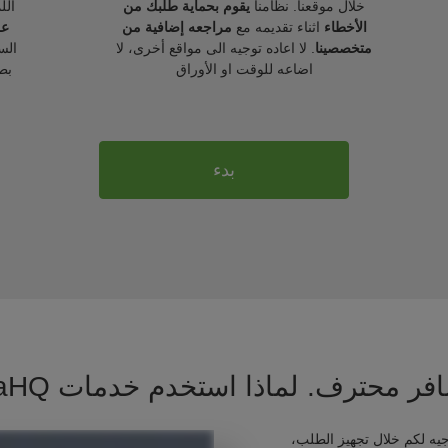
خلال موقعنا. نظامنا
يقوم بحماية طلبك من
الل
الأخطاء
اثناء تقديمه مع
مراجعه إضافية من
عل
متخصصينا
. لا اعاده توجيه الى مواقع أخرى، لا
الس
اضاعه للوقت او الأوراق
بط
بدء
فر محترف. لماذا استخدم خدمات VisaHQ ؟
يه لكم خلال تجهيز الطلب،