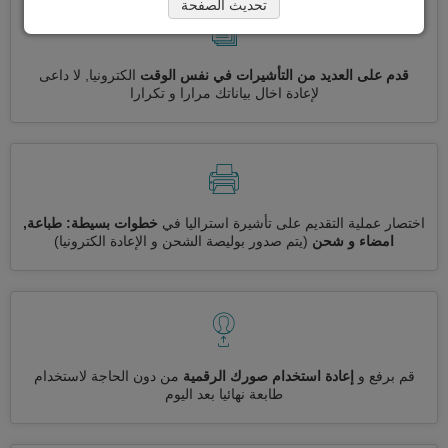
تحديث الصفحة
قدم على العديد من التأشيرات في نفس الوقت
الكترونيا, لا داعى
لإعادة اخال بياناتك مرارا و تكرارا
اختصار عملية التقديم على تأشيرة استراليا في
خطوات بسيطة: طباعة,
امضاء و شحن
(يتم صدور بوليصة الشحن و الإعادة الكترونيا)
قم برفع و
إعادة استخدام صورك الرقمية
من دون الحاجة لاستخدام
طابعة نهائيا بعد اليوم