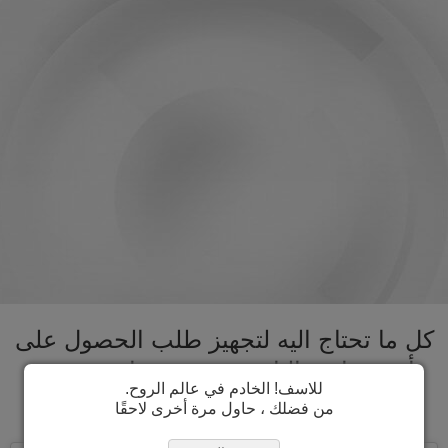
كل ما تحتاج اليه لتجهيز طلب الحصول على
تأشيرة استراليا تحت سقف واحد. تسريع
للاسف! الخادم في عالم الروح.
عملية الحصول على تأشيرة استراليا
من فضلك ، حاول مرة أخرى لاحقًا